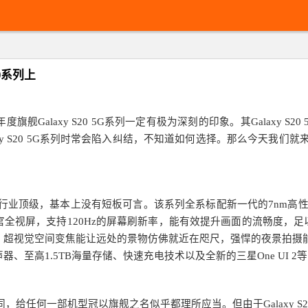
0系列上
xy S20 5G系列一定有极为深刻的印象。其Galaxy S20 5G、Gala
 S20 5G系列时常会陷入纠结，不知道如何选择。那么今天我们就来聊一
都属于行业顶级，基本上没有短板可言。该系列全系标配新一代的7nm高性
全视屏，支持120Hz的屏幕刷新率，能有效提升画面的流畅度，足
，超视觉空间变焦能让远处的景物仿佛就近在咫尺，强悍的夜景拍摄
器、至高1.5TB海量存储、快速充电技术以及全新的三星One UI
乎相同，给任何一部机型冠以旗舰之名似乎都理所应当。但由于Galaxy