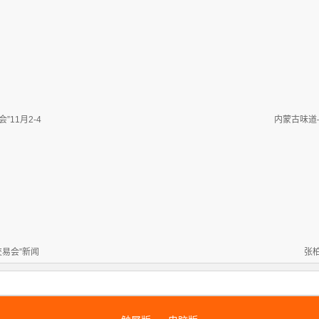
11月2-4
内蒙古味道
交易会”新闻
张