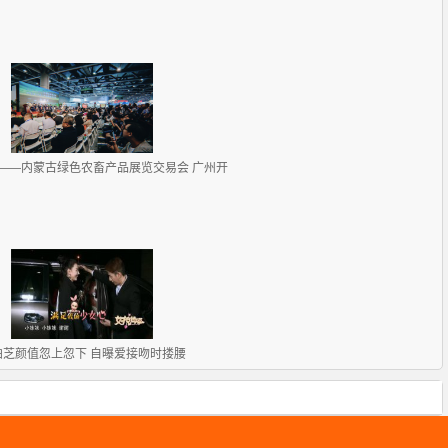
——内蒙古绿色农畜产品展览交易会 广州开
柏芝颜值忽上忽下 自曝爱接吻时搂腰