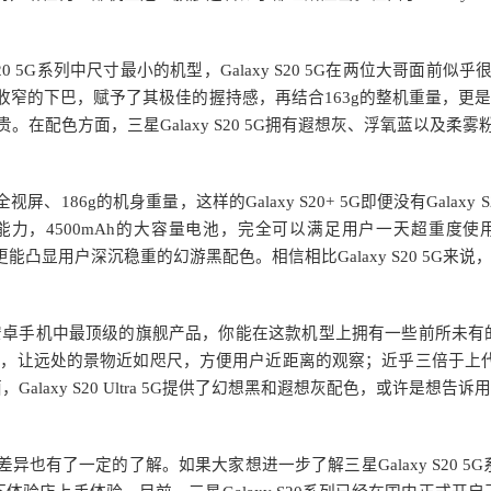
y S20 5G系列中尺寸最小的机型，Galaxy S20 5G在两位大哥面前
的下巴，赋予了其极佳的握持感，再结合163g的整机重量，更是让Ga
可贵。在配色方面，三星Galaxy S20 5G拥有遐想灰、浮氧蓝以
官全视屏、186g的机身重量，这样的Galaxy S20+ 5G即便没有Ga
力，4500mAh的大容量电池，完全可以满足用户一天超重度
，增加了更能凸显用户深沉稳重的幻游黑配色。相信相比Galaxy S20 5G来说，
错，这是目前安卓手机中最顶级的旗舰产品，你能在这款机型上拥有一些前所
术，让远处的景物近如咫尺，方便用户近距离的观察；近乎三倍于上代产
axy S20 Ultra 5G提供了幻想黑和遐想灰配色，或许是想告诉
品上的差异也有了一定的了解。如果大家想进一步了解三星Galaxy S