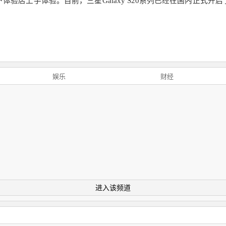
验店上手体验。目前，三星Galaxy S20系列已经在国内正式
娱乐
财经
进入该频道